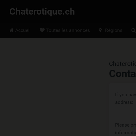
Chaterotique.ch
Hoofdmenu
Accueil
Toutes les annonces
Régions
Chateroti
Conta
If you ha
address:
Please pro
informati