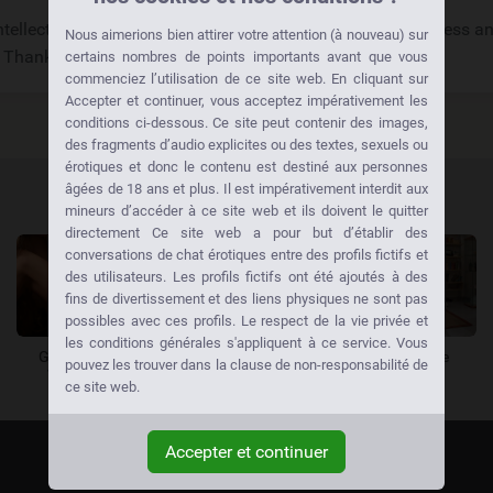
tellectual property rights seriously and will promptly address an
Nous aimerions bien attirer votre attention (à nouveau) sur
 Thank you for your cooperation.
certains nombres de points importants avant que vous
commenciez l’utilisation de ce site web. En cliquant sur
Accepter et continuer, vous acceptez impérativement les
conditions ci-dessous. Ce site peut contenir des images,
des fragments d’audio explicites ou des textes, sexuels ou
érotiques et donc le contenu est destiné aux personnes
âgées de 18 ans et plus. Il est impérativement interdit aux
mineurs d’accéder à ce site web et ils doivent le quitter
directement Ce site web a pour but d’établir des
conversations de chat érotiques entre des profils fictifs et
des utilisateurs. Les profils fictifs ont été ajoutés à des
fins de divertissement et des liens physiques ne sont pas
possibles avec ces profils. Le respect de la vie privée et
les conditions générales s'appliquent à ce service. Vous
Ghizlane
Nathalia
Manal
Coralie
pouvez les trouver dans la clause de non-responsabilité de
Vernier
Thônex
Yverdon-les-Bains
Lancy
ce site web.
Accepter et continuer