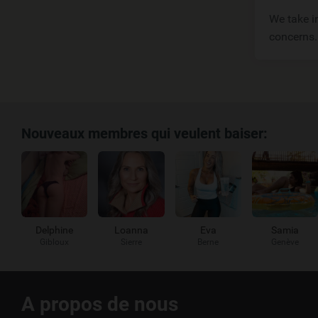
We take in
concerns.
Nouveaux membres qui veulent baiser:
Delphine
Loanna
Eva
Samia
Gibloux
Sierre
Berne
Genève
Liens
A propos de nous