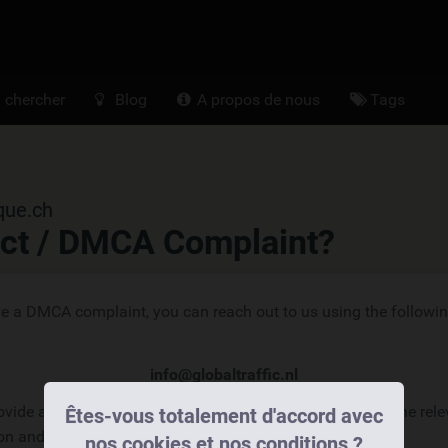
chercher
Blog
A propos de nous
Tags
que.ch
ct / DMCA Complaint?
ve a DMCA complaint, you can reach out to us using the followi
info@globaltraffic.nl
vide a detailed description of your complaint, including the rele
Êtes-vous totalement d'accord avec
on and any supporting evidence.
nos cookies et nos conditions ?